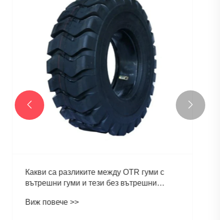
Основните фактори, влияещи върху
експлоатационния живот на тракторните
гуми
Виж повече >>

