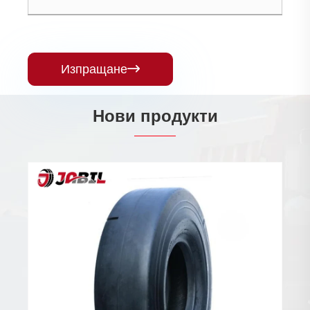
Изпращане

Нови продукти
Еластични гуми Плътни гуми
Виж повече >>