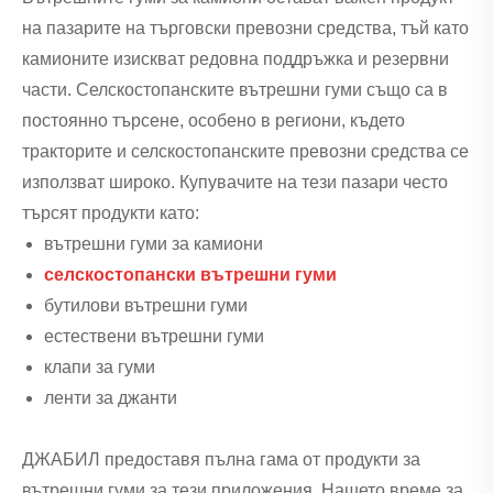
на пазарите на търговски превозни средства, тъй като
камионите изискват редовна поддръжка и резервни
части. Селскостопанските вътрешни гуми също са в
постоянно търсене, особено в региони, където
тракторите и селскостопанските превозни средства се
използват широко. Купувачите на тези пазари често
търсят продукти като:
вътрешни гуми за камиони
селскостопански вътрешни гуми
бутилови вътрешни гуми
естествени вътрешни гуми
клапи за гуми
ленти за джанти
ДЖАБИЛ предоставя пълна гама от продукти за
вътрешни гуми за тези приложения. Нашето време за