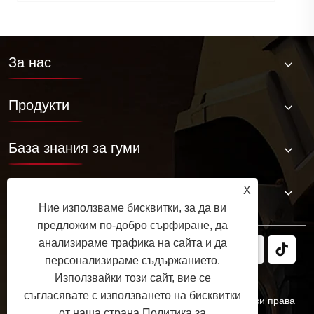
За нас
Продукти
База знания за гуми
Свържете се с нас
X
Ние използваме бисквитки, за да ви
предложим по-добро сърфиране, да
анализираме трафика на сайта и да
персонализираме съдържанието.
Използвайки този сайт, вие се
съгласявате с използването на бисквитки
Авторско право © 2025 JABIL Rubber Co., Ltd. Всички права
от наша страна.
Политика за