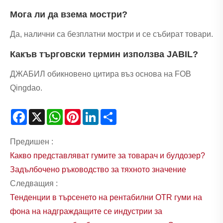
Мога ли да взема мостри?
Да, налични са безплатни мостри и се събират товари.
Какъв търговски термин използва JABIL?
ДЖАБИЛ обикновено цитира въз основа на FOB
Qingdao.
Facebook
X
WhatsApp
Pinterest
LinkedIn
Share
Предишен :
Какво представляват гумите за товарач и булдозер?
Задълбочено ръководство за тяхното значение
Следващия :
Тенденции в търсенето на рентабилни OTR гуми на
фона на надграждащите се индустрии за