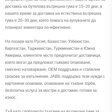
доставка на бутилова вътрешна гума е 15–20 дни, а
нашето време за доставка на естествена вътрешна
гума е 20–30 дни, което помага на купувачите да
планират инвентара по-ефективно.
На пазари като Русия, Казахстан, Узбекистан,
Киргизстан, Таджикистан, Туркменистан и Южна
Америка, клиентите често предпочитат доставчици,
които могат да предложат гъвкаво опаковане,
смесено натоварване, OEM поддръжка и стабилни
срокове за изпълнение. JABIL поддържа тези нужди с
картонени опаковки, опаковане на тъкани торби,
безплатна услуга за мостри и доставки, готови за
износ.
Тъй като глобалното търсене на вътрешни гуми за