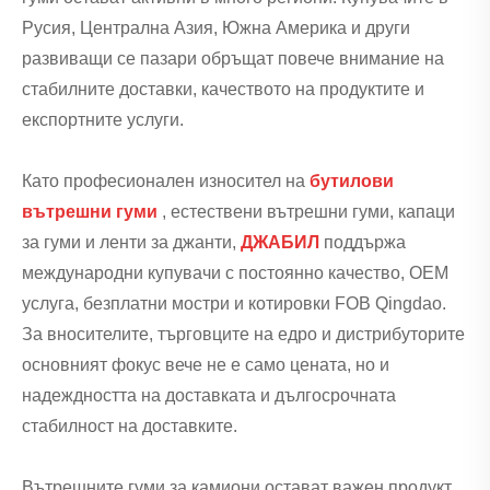
Русия, Централна Азия, Южна Америка и други
развиващи се пазари обръщат повече внимание на
стабилните доставки, качеството на продуктите и
експортните услуги.
Като професионален износител на
бутилови
вътрешни гуми
, естествени вътрешни гуми, капаци
за гуми и ленти за джанти,
ДЖАБИЛ
поддържа
международни купувачи с постоянно качество, OEM
услуга, безплатни мостри и котировки FOB Qingdao.
За вносителите, търговците на едро и дистрибуторите
основният фокус вече не е само цената, но и
надеждността на доставката и дългосрочната
стабилност на доставките.
Вътрешните гуми за камиони остават важен продукт