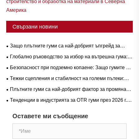
строителство и обработка на материали в Северна
Америка
Свързани новини
Защо плътните гуми са най-добрият ъпгрейд за
тежки работни процеси?
Глобално ръководство за избор на вътрешна гума:
Популярни размери и базирани на сценарии
Безопасност при подземно копаене: Защо гумите от
приложения за естествен срещу бутилов каучук
серия L-5S са от решаващо значение за елиминиране
Тежки сцепления и стабилност на големи пътеки:
на скъпо струващия престой на LHD
Тенденции в търсенето на гумени гуми за ричтрак и
Плътните гуми са най-добрият фактор за промяна
оперативно ръководство
на играта при тежки операции?
Тенденции в индустрията за OTR гуми през 2026 г.:
производителност, устойчивост и иновации в услугите
Оставете ми съобщение