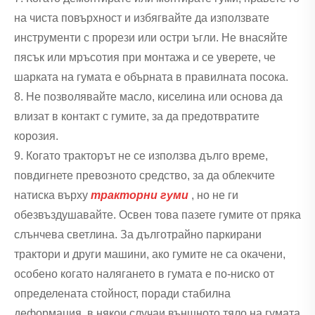
на чиста повърхност и избягвайте да използвате
инструменти с прорези или остри ъгли. Не внасяйте
пясък или мръсотия при монтажа и се уверете, че
шарката на гумата е обърната в правилната посока.
8. Не позволявайте масло, киселина или основа да
влизат в контакт с гумите, за да предотвратите
корозия.
9. Когато тракторът не се използва дълго време,
повдигнете превозното средство, за да облекчите
натиска върху
тракторни гуми
, но не ги
обезвъздушавайте. Освен това пазете гумите от пряка
слънчева светлина. За дълготрайно паркирани
трактори и други машини, ако гумите не са окачени,
особено когато налягането в гумата е по-ниско от
определената стойност, поради стабилна
деформация, в някои случаи външното тяло на гумата