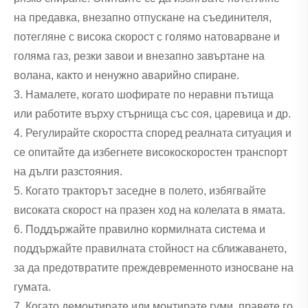
на предавка, внезапно отпускане на съединителя,
потегляне с висока скорост с голямо натоварване и
голяма газ, резки завои и внезапно завъртане на
волана, както и ненужно аварийно спиране.
3. Намалете, когато шофирате по неравни пътища
или работите върху стърнища със соя, царевица и др.
4. Регулирайте скоростта според реалната ситуация и
се опитайте да избегнете високоскоростен транспорт
на дълги разстояния.
5. Когато тракторът заседне в полето, избягвайте
високата скорост на празен ход на колелата в ямата.
6. Поддържайте правилно кормилната система и
поддържайте правилната стойност на сближаването,
за да предотвратите преждевременното износване на
гумата.
7. Когато демонтирате или монтирате гуми, правете го