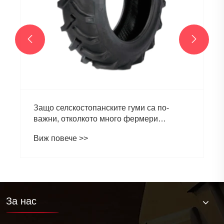


Защо селскостопанските гуми са по-
важни, отколкото много фермери
очакват?
Виж повече >>
За нас