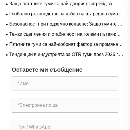
Защо плътните гуми са най-добрият ъпгрейд за
тежки работни процеси?
Глобално ръководство за избор на вътрешна гума:
Популярни размери и базирани на сценарии
Безопасност при подземно копаене: Защо гумите от
приложения за естествен срещу бутилов каучук
серия L-5S са от решаващо значение за елиминиране
Тежки сцепления и стабилност на големи пътеки:
на скъпо струващия престой на LHD
Тенденции в търсенето на гумени гуми за ричтрак и
Плътните гуми са най-добрият фактор за промяна
оперативно ръководство
на играта при тежки операции?
Тенденции в индустрията за OTR гуми през 2026 г.:
производителност, устойчивост и иновации в услугите
Оставете ми съобщение