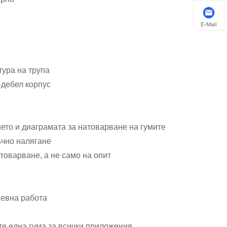
E-Mail
тура на трупа
о-дебел корпус
ето и диаграмата за натоварване на гумите
ъчно налягане
товарване, а не само на опит
невна работа
те една гума за всички приложения