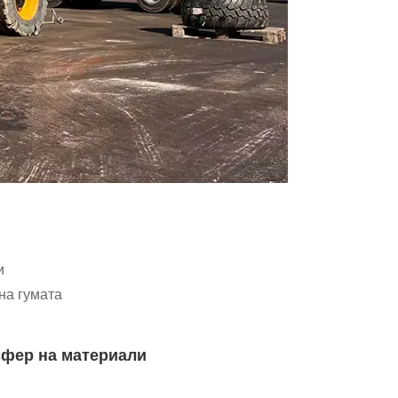
и
на гумата
сфер на материали