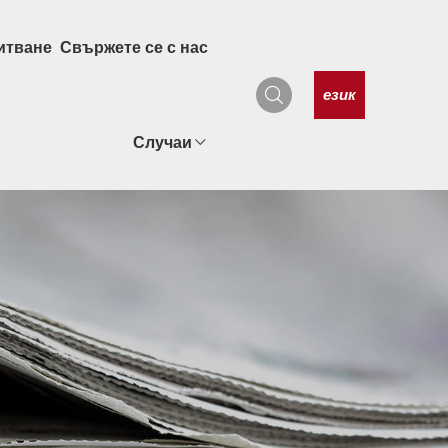
итване
Свържете се с нас
език
Случаи