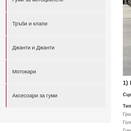
Тръби и клапи
Джанти и Джанти
Мотокари
1)
Сце
Аксесоари за гуми
Тип
Гра
Гол
Гум