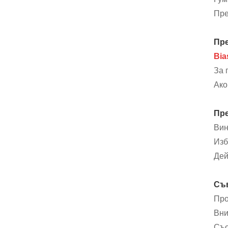
Пре
Пре
Bia
За 
Ако
Пр
Вин
Изб
Дей
Съв
Про
Вни
Съо