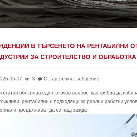
НДЕНЦИИ В ТЪРСЕНЕТО НА РЕНТАБИЛНИ O
ДУСТРИИ ЗА СТРОИТЕЛСТВО И ОБРАБОТКА
026-05-07
3
Оставете ми съобщение
и статия обяснява един ключов въпрос: как трябва да изби
ръжливи, рентабилни и подходящи за реални работни услови
ериали продължават да се надграждат.