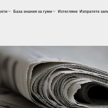
укти
База знания за гуми
Изтегляне
Изпратете зап