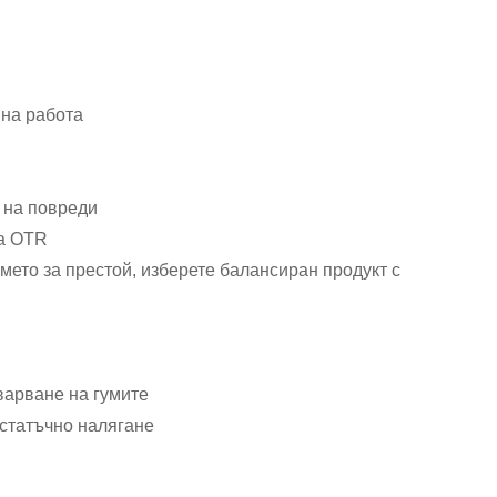
 на работа
т на повреди
за OTR
мето за престой, изберете балансиран продукт с
варване на гумите
остатъчно налягане