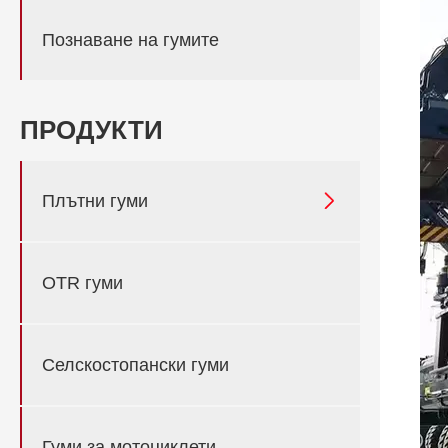
Познаване на гумите
ПРОДУКТИ

Плътни гуми
OTR гуми
Селскостопански гуми
Гуми за мотоциклети