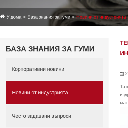
У дома
База знания за гуми
Новини от индустрията
ТЕ
БАЗА ЗНАНИЯ ЗА ГУМИ
ИН
Корпоративни новини
2
Таз
Новини от индустрията
изд
мат
Често задавани въпроси