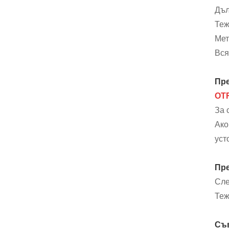
Дъл
Теж
Мет
Вся
Пре
OT
За 
Ако
уст
Пр
Сле
Теж
Съв