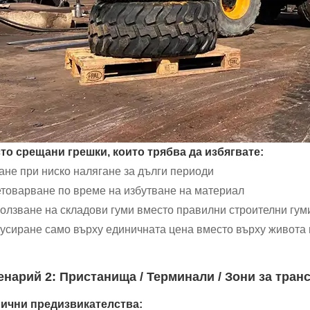
то срещани грешки, които трябва да избягвате:
ане при ниско налягане за дълги периоди
товарване по време на избутване на материал
олзване на складови гуми вместо правилни строителни гум
усиране само върху единичната цена вместо върху живота 
енарий 2: Пристанища / Терминали / Зони за тран
ични предизвикателства: