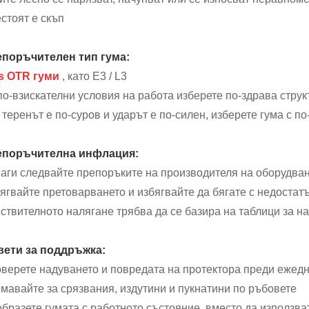
стоят е скъп
поръчителен тип гума:
s OTR гуми
, като E3 / L3
по-взискателни условия на работа изберете по-здрава струк
 теренът е по-суров и ударът е по-силен, изберете гума с п
епоръчителна инфлация:
аги следвайте препоръките на производителя на оборудван
ягвайте претоварването и избягвайте да бягате с недостат
ствителното налягане трябва да се базира на таблици за на
ети за поддръжка:
верете надуването и повредата на протектора преди ежед
мавайте за срязвания, издутини и пукнатини по ръбовете
бразете гумата с работното състояние, вместо да използва