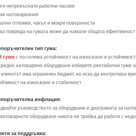
ги непрекъснати работни часове
ки натоварвания
ални отломки, чакъл и мокри повърхности
ка повреда на гумата може да намали общата ефективност
поръчителен тип гума:
R гуми
с по-голяма устойчивост на износване и устойчивос
средно натоварено оборудване изберете рентабилни гуми 
 клиентът има ограничен бюджет, но иска да контролира вре
ойчивост на износване и стабилност
епоръчителна инфлация:
двайте ръководството за оборудване и диаграмата за нато
котоварното оборудване никога не трябва да работи с нед
ети за поддръжка: