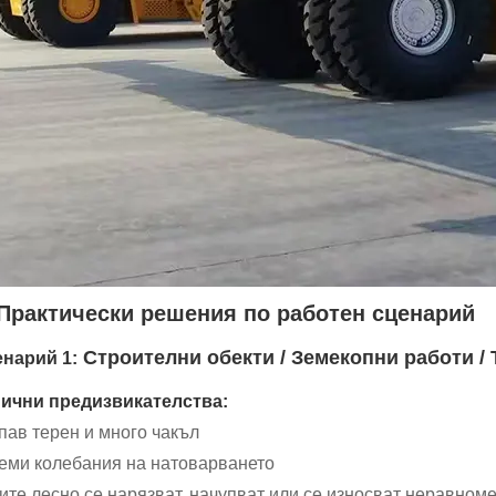
 Практически решения по работен сценарий
Строителни обекти / Земекопни работи / 
нарий 1:
ични предизвикателства:
пав терен и много чакъл
еми колебания на натоварването
ите лесно се нарязват, начупват или се износват неравном