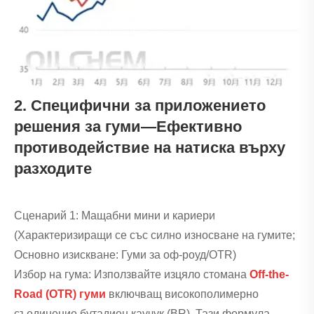
2. Специфични за приложението
решения за гуми—Ефективно
противодействие на натиска върху
разходите
Сценарий 1: Мащабни мини и кариери
(Характеризиращи се със силно износване на гумите;
Основно изискване: Гуми за оф-роуд/OTR)
Избор на гума: Използвайте изцяло стомана
Off-the-
Road (OTR) гуми
включващ високополимерно
съединение бутадиен каучук (BR). Тази формула