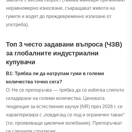
неравномерно износване, съкращават живота на
гумите и водят до преждевременно излизане от
употреба).
Топ 3 често задавани въпроса (ЧЗВ)
за глобалните индустриални
купувачи
В1: Трябва ли да натрупам гуми в големи
количества точно сега?
О: Не се препоръчва — трябва да се избягва сляпото
складиране на големи количества. Ценовата
тенденция за естествения каучук (NR) през 2026 г. се
характеризира с „повдигащ се под и ограничен таван“
(т.е. проявяващи циклични колебания). Препоръчват
се следните стратегии: