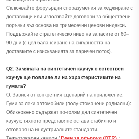
Сключвайте форуърдни споразумения за хеджиране с
доставчици или използвайте договори за обществени
поръчки въз основа на тримесечни ценови индекси.
Поддържайте стратегическо ниво на запасите от 60–
90 дни (с цел балансиране на сигурността на
доставките с изискванията за паричен поток).
Q2: Замяната на синтетичен каучук с естествен
каучук ще повлияе ли на характеристиките на
гумата?
О: Зависи от конкретния сценарий на приложение:
Гуми за леки автомобили (полу-стоманени радиални):
Обикновено съдържат по-голям дял синтетичен
каучук; тяхното представяне остава стабилно и
отговаря на индустриалните стандарти.
Тежкотоварен камион /
Гуми за оф-роуд (OTR).
: