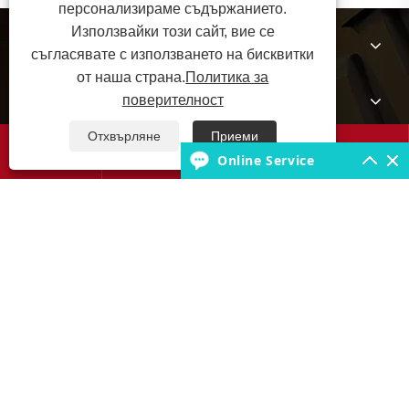
персонализираме съдържанието.
Използвайки този сайт, вие се
За нас
съгласявате с използването на бисквитки
от наша страна.
Политика за
Продукти
поверителност
Отхвърляне
Приеми




База знания за гуми
Online Service
Свържете се с нас
Авторско право © 2025 JABIL Rubber Co., Ltd. Всички права
запазени.
Links
Sitemap
RSS
XML
Политика за поверителност