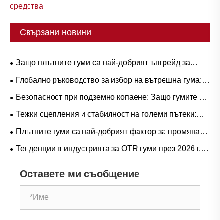
средства
Свързани новини
Защо плътните гуми са най-добрият ъпгрейд за
тежки работни процеси?
Глобално ръководство за избор на вътрешна гума:
Популярни размери и базирани на сценарии
Безопасност при подземно копаене: Защо гумите от
приложения за естествен срещу бутилов каучук
серия L-5S са от решаващо значение за елиминиране
Тежки сцепления и стабилност на големи пътеки:
на скъпо струващия престой на LHD
Тенденции в търсенето на гумени гуми за ричтрак и
Плътните гуми са най-добрият фактор за промяна
оперативно ръководство
на играта при тежки операции?
Тенденции в индустрията за OTR гуми през 2026 г.:
производителност, устойчивост и иновации в услугите
Оставете ми съобщение