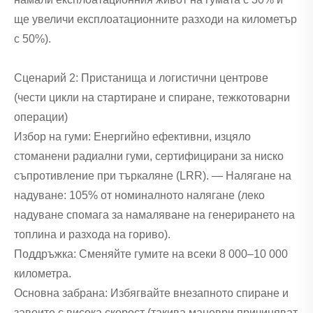
ще увеличи експлоатационните разходи на километър
с 50%).
Сценарий 2: Пристанища и логистични центрове
(чести цикли на стартиране и спиране, тежкотоварни
операции)
Избор на гуми: Енергийно ефективни, изцяло
стоманени радиални гуми, сертифицирани за ниско
съпротивление при търкаляне (LRR). — Налягане на
надуване: 105% от номиналното налягане (леко
надуване спомага за намаляване на генерирането на
топлина и разхода на гориво).
Поддръжка: Сменяйте гумите на всеки 8 000–10 000
километра.
Основна забрана: Избягвайте внезапното спиране и
завоите с висока скорост (такива маневри причиняват