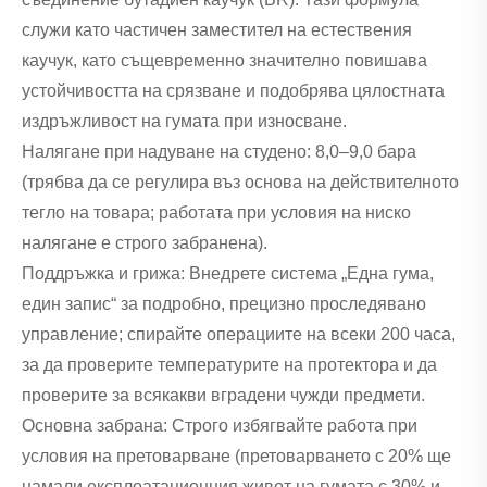
служи като частичен заместител на естествения
каучук, като същевременно значително повишава
устойчивостта на срязване и подобрява цялостната
издръжливост на гумата при износване.
Налягане при надуване на студено: 8,0–9,0 бара
(трябва да се регулира въз основа на действителното
тегло на товара; работата при условия на ниско
налягане е строго забранена).
Поддръжка и грижа: Внедрете система „Една гума,
един запис“ за подробно, прецизно проследявано
управление; спирайте операциите на всеки 200 часа,
за да проверите температурите на протектора и да
проверите за всякакви вградени чужди предмети.
Основна забрана: Строго избягвайте работа при
условия на претоварване (претоварването с 20% ще
намали експлоатационния живот на гумата с 30% и