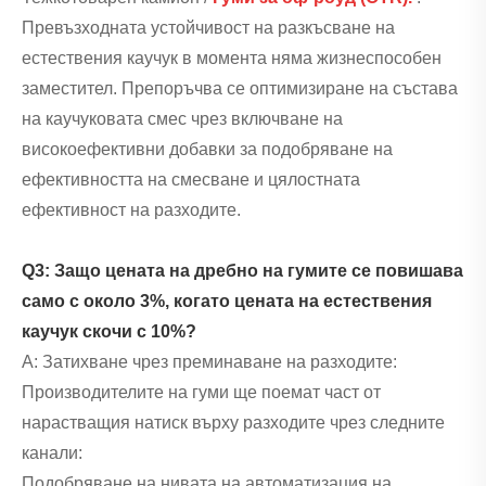
Превъзходната устойчивост на разкъсване на
естествения каучук в момента няма жизнеспособен
заместител. Препоръчва се оптимизиране на състава
на каучуковата смес чрез включване на
високоефективни добавки за подобряване на
ефективността на смесване и цялостната
ефективност на разходите.
Q3: Защо цената на дребно на гумите се повишава
само с около 3%, когато цената на естествения
каучук скочи с 10%?
A: Затихване чрез преминаване на разходите:
Производителите на гуми ще поемат част от
нарастващия натиск върху разходите чрез следните
канали:
Подобряване на нивата на автоматизация на