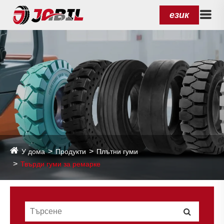
език
У дома
Продукти
Плътни гуми
Твърди гуми за ремарке