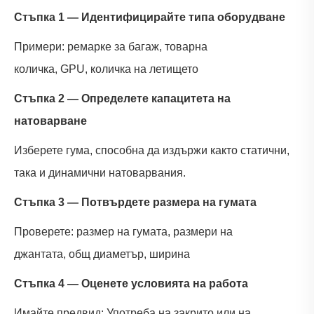
Стъпка 1 — Идентифицирайте типа оборудване
Примери: ремарке за багаж, товарна
количка, GPU, количка на летището
Стъпка 2 — Определете капацитета на
натоварване
Изберете гума, способна да издържи както статични,
така и динамични натоварвания.
Стъпка 3 — Потвърдете размера на гумата
Проверете: размер на гумата, размери на
джантата, общ диаметър, ширина
Стъпка 4 — Оценете условията на работа
Имайте предвид: Употреба на закрито или на