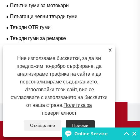
Плътни гуми за мотокари
Плъзгащи челни твърди гуми
Твърди OTR гуми
Твърди гуми за ремарке
Въздушни асансьори Плътни гуми
X
Ние използваме бисквитки, за да ви
Натиснете върху твърдите гуми
предложим по-добро сърфиране, да
анализираме трафика на сайта и да
Изпратете запитване
персонализираме съдържанието.
Използвайки този сайт, вие се
съгласявате с използването на бисквитки
от наша страна.
Политика за
Информация за контакт
поверителност
Отхвърляне
Приеми

Адрес




Online Service
Индустриална зона Daozhuang, Huian