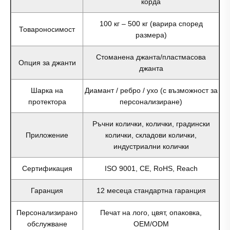
корда
100 кг – 500 кг (варира според
Товароносимост
размера)
Стоманена джанта/пластмасова
Опция за джанти
джанта
Шарка на
Диамант / ребро / ухо (с възможност за
протектора
персонализиране)
Ръчни колички, колички, градински
Приложение
колички, складови колички,
индустриални колички
Сертификация
ISO 9001, CE, RoHS, Reach
Гаранция
12 месеца стандартна гаранция
Персонализирано
Печат на лого, цвят, опаковка,
обслужване
OEM/ODM