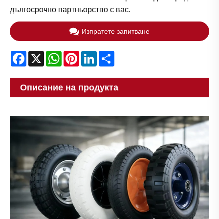
дългосрочно партньорство с вас.
Изпратете запитване
Facebook
X
WhatsApp
Pinterest
LinkedIn
Share
Описание на продукта