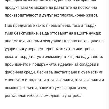
продукт, така че можете да разчитате на постоянна
производителност и дълъг експлоатационен живот.
Ние предлагаме както пневматични, така и твърди
гуми без спукване, за да отговарят на вашите нужди:
пневматичните гуми осигуряват плавно поглъщане на
удари върху неравен терен като чакъл или трева,
докато твърдите гуми елиминират изцяло надуването,
пробиването и поддръжката, идеални за складови и
фабрични среди. Лесни за инсталиране и съвместими
с повечето стандартни ръчни колички, ръчни колички и
помощни колички, нашите гуми са практичен,
рентабилен избор за ежедневна употреба.