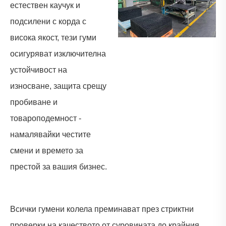
естествен каучук и
подсилени с корда с
висока якост, тези гуми
осигуряват изключителна
устойчивост на
износване, защита срещу
пробиване и
товароподемност -
намалявайки честите
смени и времето за
престой за вашия бизнес.
Всички гумени колела преминават през стриктни
проверки на качеството от суровината до крайния