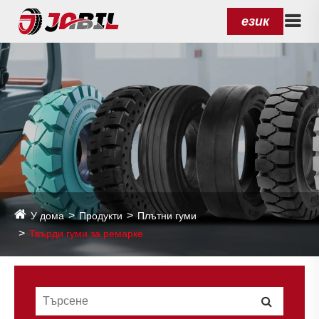
език
У дома
Продукти
Плътни гуми
Твърди гуми за ремарке