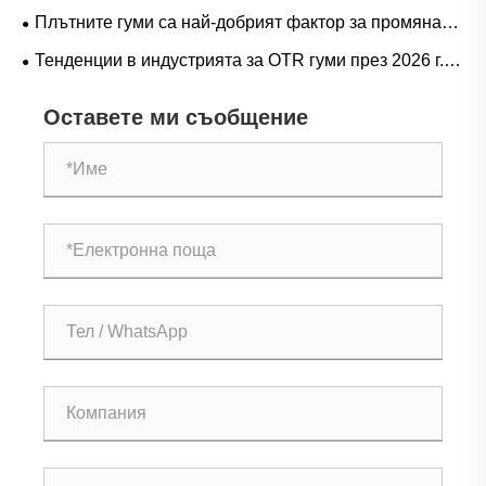
на скъпо струващия престой на LHD
Тенденции в търсенето на гумени гуми за ричтрак и
Плътните гуми са най-добрият фактор за промяна
оперативно ръководство
на играта при тежки операции?
Тенденции в индустрията за OTR гуми през 2026 г.:
производителност, устойчивост и иновации в услугите
Оставете ми съобщение