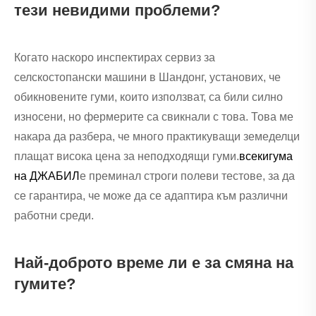
тези невидими проблеми?
Когато наскоро инспектирах сервиз за
селскостопански машини в Шандонг, установих, че
обикновените гуми, които използват, са били силно
износени, но фермерите са свикнали с това. Това ме
накара да разбера, че много практикуващи земеделци
плащат висока цена за неподходящи гуми.
всеки
гума
на ДЖАБИЛ
е преминал строги полеви тестове, за да
се гарантира, че може да се адаптира към различни
работни среди.
Най-доброто време ли е за смяна на
гумите?