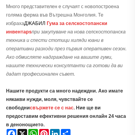
Много представителен е случаят с новопостроена
голяма ферма във Вътрешна Монголия. Те
избраха
ДЖАБИЛ
Гума за селскостопански
инвентар
s
при закупуване на нова селскостопанска
техника и спести стотици хиляди юани в
оперативни разходи през първия оперативен сезон.
Ако обмисляте надграждане на вашите гуми,
нашите технически консултанти са готови да ви
дадат професионален съвет.
Нашите продукти са много надеждни. Ако имате
някакви нужди, моля, чувствайте се
свободни
свържете се с нас
. Ние ще ви
предоставим ефективни решения онлайн 24 часа
в денонощието.
Facebook
X
WhatsApp
Pinterest
LinkedIn
Share