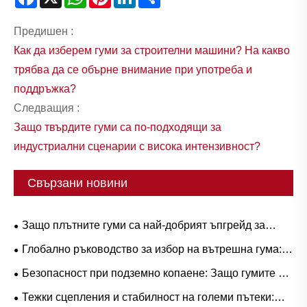
Предишен :
Как да изберем гуми за строителни машини? На какво
трябва да се обърне внимание при употреба и
поддръжка?
Следващия :
Защо твърдите гуми са по-подходящи за
индустриални сценарии с висока интензивност?
Свързани новини
Защо плътните гуми са най-добрият ъпгрейд за
тежки работни процеси?
Глобално ръководство за избор на вътрешна гума:
Популярни размери и базирани на сценарии
Безопасност при подземно копаене: Защо гумите от
приложения за естествен срещу бутилов каучук
серия L-5S са от решаващо значение за елиминиране
Тежки сцепления и стабилност на големи пътеки: