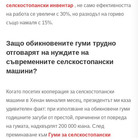
селскостопански инвентар
, не само ефективността
на работа се увеличи с 30%, но разходът на гориво
също намаля с 15%.
Защо обикновените гуми трудно
отговарят на нуждите на
съвременните селскостопански
машини?
Когато посетих кооперация за селскостопански
машини в Хенан миналия месец, президентът ми каза
удивителен факт: при използване на обикновени гуми
годишните загуби от престой, причинени от повреда
на гумата, надхвърлят 200 000 юана. След
преминаване към
Гуми за селскостопански