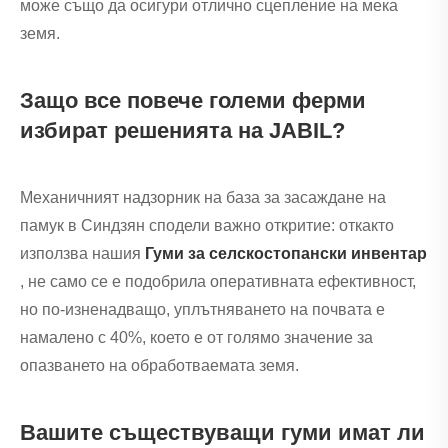
може също да осигури отлично сцепление на мека
земя.
Защо все повече големи ферми
избират решенията на JABIL?
Механичният надзорник на база за засаждане на
памук в Синдзян сподели важно откритие: откакто
използва нашия
Гуми за селскостопански инвентар
, не само се е подобрила оперативната ефективност,
но по-изненадващо, уплътняването на почвата е
намалено с 40%, което е от голямо значение за
опазването на обработваемата земя.
Вашите съществуващи гуми имат ли