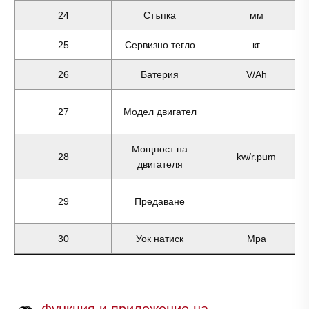
24
Стъпка
мм
25
Сервизно тегло
кг
26
Батерия
V/Ah
27
Модел двигател
Мощност на
28
kw/r.pum
двигателя
29
Предаване
30
Уок натиск
Mpa
Функция и приложение на