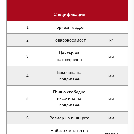
Спецификация
1
Горивен модел
2
Товароносимост
кг
Център на
3
мм
натоварване
Височина на
4
мм
повдигане
Пълна свободна
5
височина на
мм
повдигане
6
Размер на вилицата
мм
Най-голям ъгъл на
7
степен