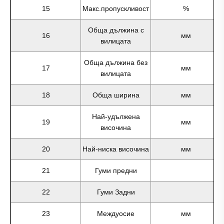
15
Макс.пропускливост
%
Обща дължина с
16
мм
вилицата
Обща дължина без
17
мм
вилицата
18
Обща ширина
мм
Най-удължена
19
мм
височина
20
Най-ниска височина
мм
21
Гуми предни
22
Гуми Задни
23
Междуосие
мм