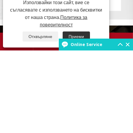
Използвайки този сайт, вие се
съгласявате с използването на бисквитки
от наша страна.
Политика за
поверителност
За нас
Отхвърляне
Приеми




Online Service
Продукти
База знания за гуми
Свържете се с нас