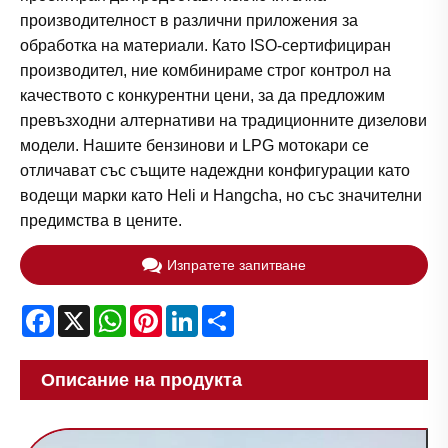
производителност в различни приложения за
обработка на материали. Като ISO-сертифициран
производител, ние комбинираме строг контрол на
качеството с конкурентни цени, за да предложим
превъзходни алтернативи на традиционните дизелови
модели. Нашите бензинови и LPG мотокари се
отличават със същите надеждни конфигурации като
водещи марки като Heli и Hangcha, но със значителни
предимства в цените.
Изпратете запитване
Facebook
X
WhatsApp
Pinterest
LinkedIn
Share
Описание на продукта