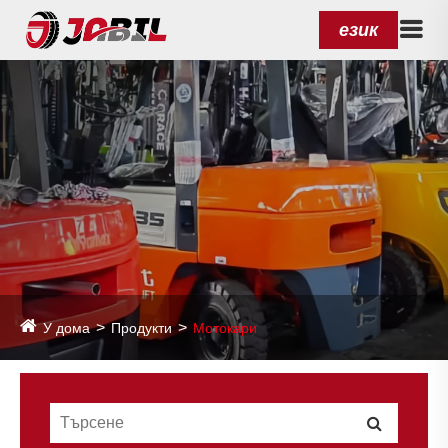
език
У дома
Продукти
Мотокари