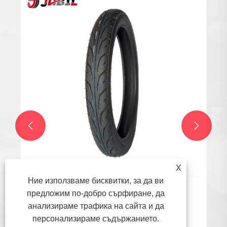


X
Ние използваме бисквитки, за да ви
предложим по-добро сърфиране, да
Какви са подходящите работни среди за
анализираме трафика на сайта и да
различните видове мотоциклетни гуми?
персонализираме съдържанието.
Виж повече >>