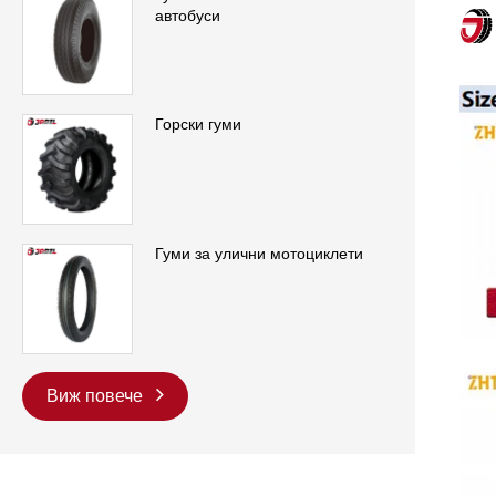
автобуси
Горски гуми
Гуми за улични мотоциклети
Виж повече