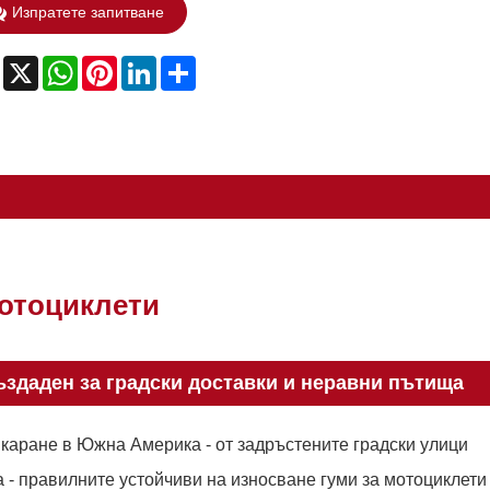
Изпратете запитване
Facebook
X
WhatsApp
Pinterest
LinkedIn
Share
мотоциклети
здаден за градски доставки и неравни пътища
 каране в Южна Америка - от задръстените градски улици
 - правилните устойчиви на износване гуми за мотоциклети