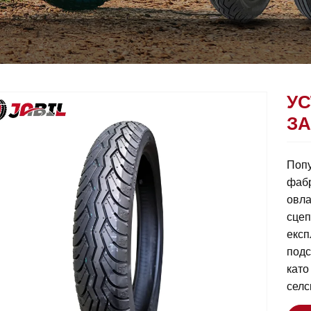
УС
ЗА
Попу
фабр
овла
сцеп
експ
подс
като
селс