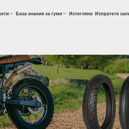
укти
База знания за гуми
Изтегляне
Изпратете зап