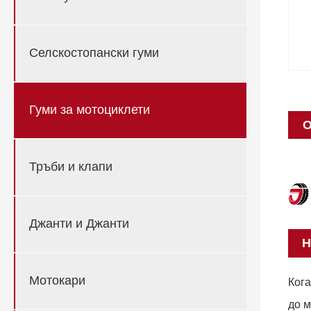
Селскостопански гуми
Гуми за мотоциклети
О
Тръби и клапи
Джанти и Джанти
Н
Мотокари
Кога
до м