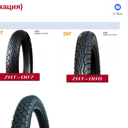
кация)
E-Mail