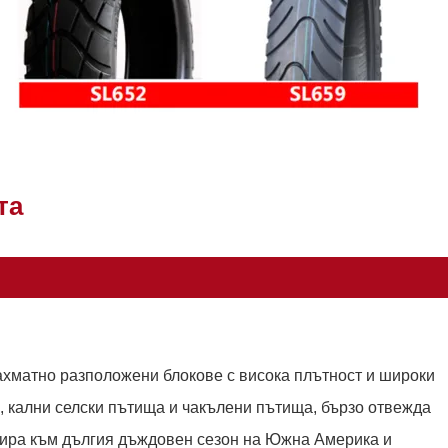
та
ахматно разположени блокове с висока плътност и широки
 кални селски пътища и чакълени пътища, бързо отвежда
птира към дългия дъждовен сезон на Южна Америка и