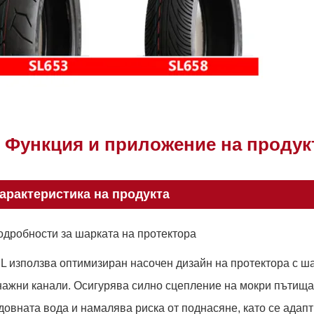
Функция и приложение на продук
арактеристика на продукта
одробности за шарката на протектора
L използва оптимизиран насочен дизайн на протектора с ш
ажни канали. Осигурява силно сцепление на мокри пътища,
овната вода и намалява риска от поднасяне, като се ада