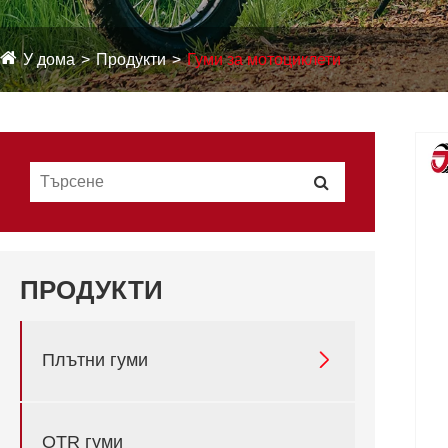
У дома
Продукти
Гуми за мотоциклети
ПРОДУКТИ

Плътни гуми
OTR гуми