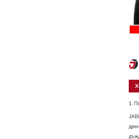
Х
1. П
JABI
дрен
дъжд