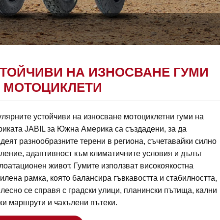
ТОЙЧИВИ НА ИЗНОСВАНЕ ГУМИ
 МОТОЦИКЛЕТИ
лярните устойчиви на износване мотоциклетни гуми на
иката JABIL за Южна Америка са създадени, за да
деят разнообразните терени в региона, съчетавайки силно
ление, адаптивност към климатичните условия и дълъг
лоатационен живот. Гумите използват високоякостна
илена рамка, която балансира гъвкавостта и стабилността,
 лесно се справя с градски улици, планински пътища, кални
ки маршрути и чакълени пътеки.