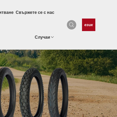
итване
Свържете се с нас
език
Случаи