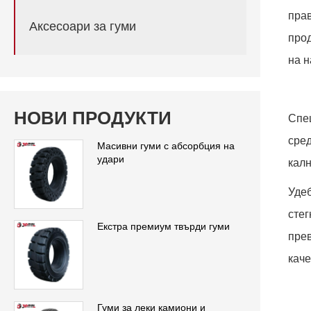
прав
Аксесоари за гуми
прод
на н
НОВИ ПРОДУКТИ
Спец
сред
Масивни гуми с абсорбция на
удари
кал
Удеб
сте
Екстра премиум твърди гуми
прев
каче
Гуми за леки камиони и