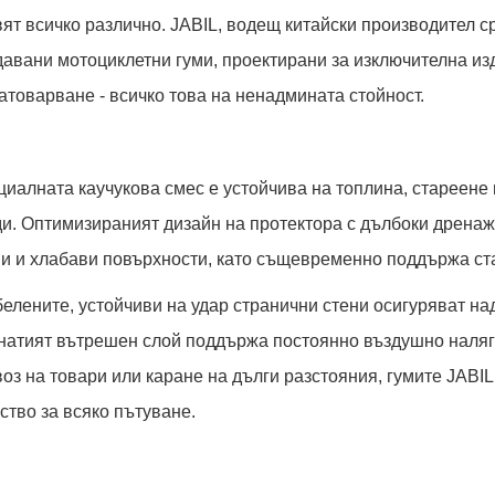
ят всичко различно. JABIL, водещ китайски производител 
авани мотоциклетни гуми, проектирани за изключителна из
атоварване - всичко това на ненадмината стойност.
иалната каучукова смес е устойчива на топлина, стареене
и. Оптимизираният дизайн на протектора с дълбоки дренаж
ни и хлабави повърхности, като същевременно поддържа ст
елените, устойчиви на удар странични стени осигуряват на
гнатият вътрешен слой поддържа постоянно въздушно наляг
оз на товари или каране на дълги разстояния, гумите JABI
ство за всяко пътуване.