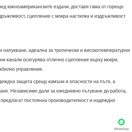
сред южноамериканските ездачи, доставя гама от горещо
дръжливост, сцепление с мокра настилка и издръжливост
 и напукване, идеална за тропически и високотемпературни
ни канали осигурява отлично сцепление върху мокри,
абилно управление.
деждна защита срещу камъни и опасности на пътя, а
ане. Независимо дали за ежедневно пътуване до работа,
L предлагат постоянна производителност и надеждно
WhatsApp