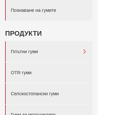
Познаване на гумите
ПРОДУКТИ

Плътни гуми
OTR гуми
Селскостопански гуми
Гуми за мотоциклети