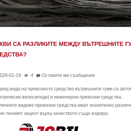
КВИ СА РАЗЛИКИТЕ МЕЖДУ ВЪТРЕШНИТЕ Г
ЕДСТВА?
026-01-19
4
Оставете ми съобщение
ред вида на превозното средство вътрешните гуми са авто
ктрически велосипеди) и инженерни превозни средства.
личните видове превозни средства имат значително различн
ин техният акцент върху качеството също варира: