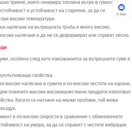
шно триене, което генерира топлина вътре в гумата.
тойчивост и устойчивост на стареене, за да се
E-Mail
при високи температури.
 на налягане на вътрешната тръба е много високо.
високо налягане и да не се деформират или спукват лесно.
еди
уми, особено след като изискванията за вътрешните гуми в
моуплътняващи свойства.
-високо налягане в гумите и по-високи честоти на каране,
ящем повечето масови висококачествени продукти използват
йства. Когато се натъкне на малки пробиви, той може
 въздух.
мент и по-високи скорости в сравнение с обикновените
тойчивост на умора, за да се справят с честите вибрации