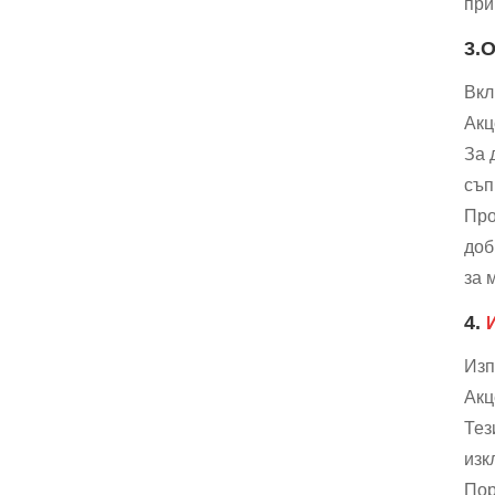
при
3.
Вкл
Акц
За 
съп
Про
доб
за 
4.
Изп
Акц
Тез
изк
Пор