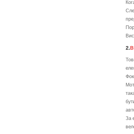
Ког
Сле
пре
Пор
Вис
2.
В
Тов
еле
Фок
Мот
так
бут
авт
За 
вел