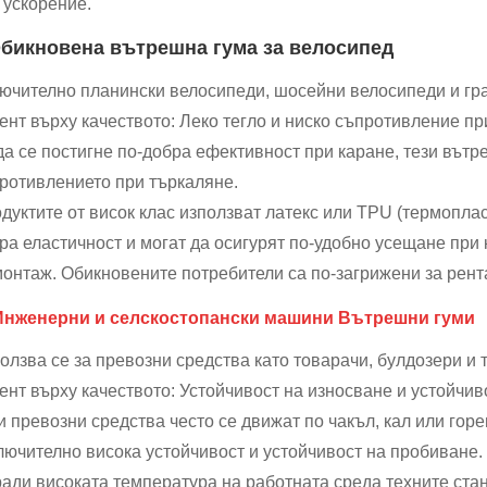
 ускорение.
Обикновена вътрешна гума за велосипед
ючително планински велосипеди, шосейни велосипеди и гра
ент върху качеството: Леко тегло и ниско съпротивление пр
да се постигне по-добра ефективност при каране, тези вътр
ротивлението при търкаляне.
дуктите от висок клас използват латекс или TPU (термоплас
ра еластичност и могат да осигурят по-удобно усещане при 
монтаж. Обикновените потребители са по-загрижени за рент
Инженерни и селскостопански машини
Вътрешни гуми
олзва се за превозни средства като товарачи, булдозери и т
ент върху качеството: Устойчивост на износване и устойчив
и превозни средства често се движат по чакъл, кал или гор
лючително висока устойчивост и устойчивост на пробиване.
ади високата температура на работната среда техните ста