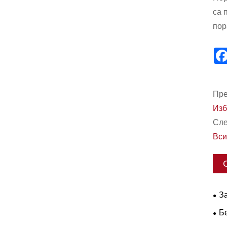
са 
пор
Пре
Изб
Сле
Вси
З
раб
Б
L-5