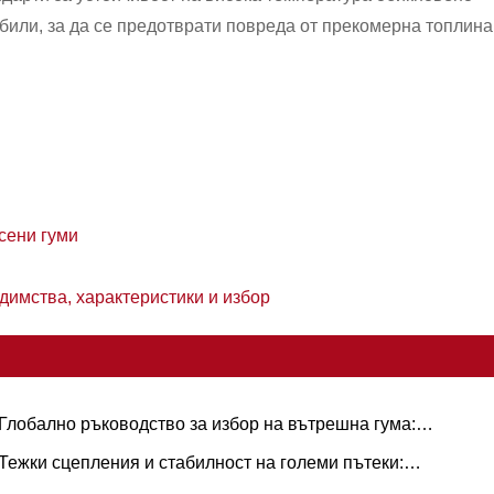
обили, за да се предотврати повреда от прекомерна топлина
сени гуми
едимства, характеристики и избор
Глобално ръководство за избор на вътрешна гума:
опулярни размери и базирани на сценарии приложения за
Тежки сцепления и стабилност на големи пътеки:
стествен срещу бутилов каучук
енденции в търсенето на гумени гуми за ричтрак и