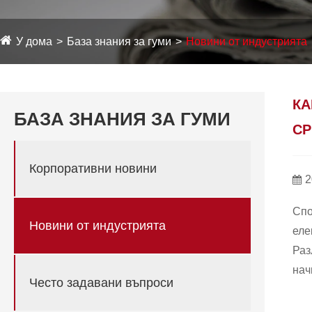
У дома
База знания за гуми
Новини от индустрията
КА
БАЗА ЗНАНИЯ ЗА ГУМИ
СР
Корпоративни новини
2
Спо
Новини от индустрията
еле
Раз
нач
Често задавани въпроси