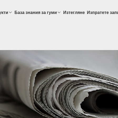
укти
База знания за гуми
Изтегляне
Изпратете зап