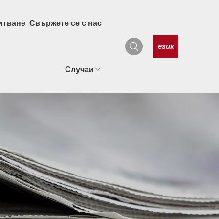
итване
Свържете се с нас
език
Случаи