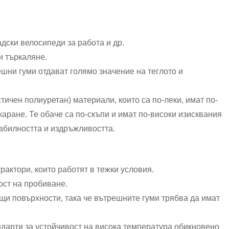
дски велосипеди за работа и др.
и търкаляне.
ешни гуми отдават голямо значение на теглото и
тичен полиуретан) материали, които са по-леки, имат по-
каране. Те обаче са по-скъпи и имат по-високи изисквания
абилността и издръжливостта.
рактори, които работят в тежки условия.
ост на пробиване.
ещи повърхности, така че вътрешните гуми трябва да имат
ндарти за устойчивост на висока температура обикновено