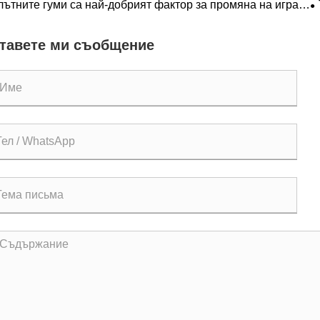
лътните гуми са най-добрият фактор за промяна на играта
уващия престой на LHD
о
 тежки операции?
п
тавете ми съобщение