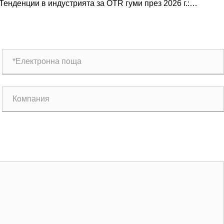
Тенденции в индустрията за OTR гуми през 2026 г.:
перативно ръководство
роизводителност, устойчивост и иновации в услугите