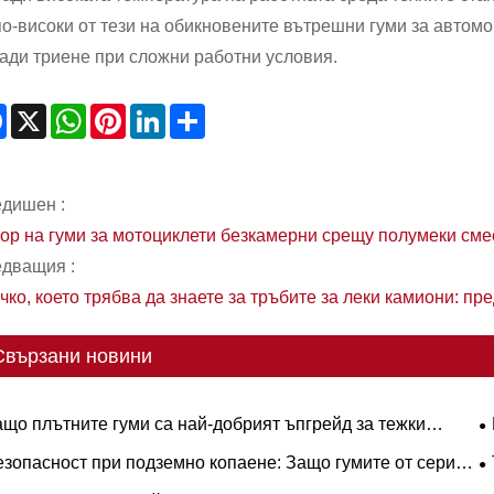
по-високи от тези на обикновените вътрешни гуми за автом
ади триене при сложни работни условия.
Facebook
X
WhatsApp
Pinterest
LinkedIn
Share
дишен :
ор на гуми за мотоциклети безкамерни срещу полумеки сме
дващия :
чко, което трябва да знаете за тръбите за леки камиони: пр
Свързани новини
ащо плътните гуми са най-добрият ъпгрейд за тежки
отни процеси?
П
езопасност при подземно копаене: Защо гумите от серия
е
S са от решаващо значение за елиминиране на скъпо
Т