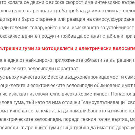
ато колата се движи с висока скорост, има интензивно вътре
дователно вътрешната тръба трябва да има отлична топлоус
дотврати бързо стареене или реакция на самосулфуриране 
ади големия товар, който носи, изискването за устойчивост
ококачествените продукти трябва да останат стабилни при 
ътрешни гуми за мотоциклети и електрически велосип
а е една от най-широко приложените области за вътрешни г
ктрическите велосипеди нарастват.
ус върху качеството: Висока въздухонепроницаемост и са
оциклетите и електрическите велосипеди обикновено имат по
а че изискват изключително висока херметичност. Понасто
илова гума, тъй като тя има отлични "самоуплътняващи" сво
оматично да се запечата, за да намали бавното изтичане на
електрическите велосипеди, поради техния голям въртящ мо
осипеди, вътрешните гуми също трябва да имат по-добра ус