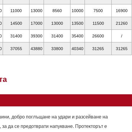
0
11000
13000
8560
10000
7500
16900
0
14500
17000
13000
13500
11500
21260
0
31400
39300
31400
35400
26600
/
0
37055
43880
33800
40340
31265
31265
та
ини, добро поглъщане на удари и разсейване на
 за да се предотврати напукване. Протекторът е