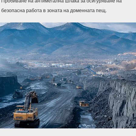
Пробиване на антиметална шлака за осигуряване на
безопасна работа в зоната на доменната пещ.