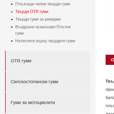
Плъзгащи челни твърди гуми
Твърди OTR гуми
Твърди гуми за ремарке
Въздушни асансьори Плътни
гуми
Натиснете върху твърдите гуми
О
OTR гуми
Твъ
Селскостопански гуми
прои
бал
Гуми за мотоциклети
плът
диза