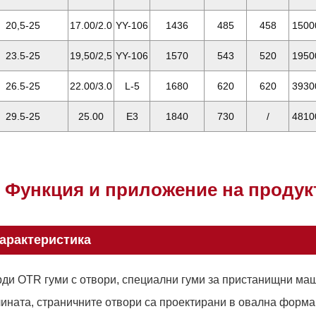
20,5-25
17.00/2.0
YY-106
1436
485
458
1500
23.5-25
19,50/2,5
YY-106
1570
543
520
1950
26.5-25
22.00/3.0
L-5
1680
620
620
3930
29.5-25
25.00
E3
1840
730
/
4810
Функция и приложение на продук
арактеристика
ди OTR гуми с отвори, специални гуми за пристанищни маш
ината, страничните отвори са проектирани в овална форма,