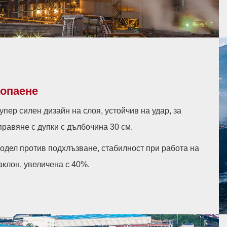
опаене
упер силен дизайн на слоя, устойчив на удар, за
правяне с дупки с дълбочина 30 см.
одел против подхлъзване, стабилност при работа на
аклон, увеличена с 40%.