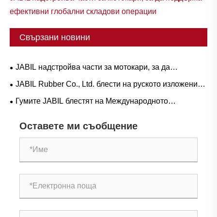
ефективни глобални складови операции
Свързани новини
JABIL надстройва части за мотокари, за да
поддържа ефективни глобални складови операции
JABIL Rubber Co., Ltd. блести на руското изложение
за гуми през 2026 г., отваряйки нова глава в
Гумите JABIL блестят на Международното
задълбочаването на задграничните пазари
изложение за гуми в Панама през 2025 г., постигайки
Оставете ми съобщение
намерения за стратегическо сътрудничество с
купувачи от множество държави