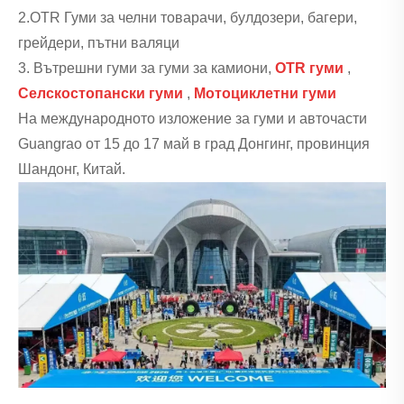
2.OTR Гуми за челни товарачи, булдозери, багери,
грейдери, пътни валяци
3. Вътрешни гуми за гуми за камиони,
OTR гуми
,
Селскостопански гуми
,
Мотоциклетни гуми
На международното изложение за гуми и авточасти
Guangrao от 15 до 17 май в град Донгинг, провинция
Шандонг, Китай.