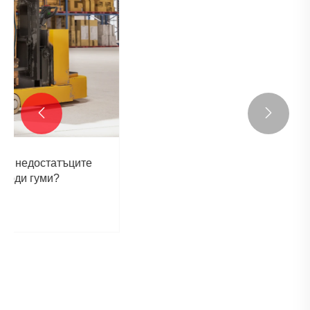


Основни умения за поддръжка и
обслужване на вътрешни гуми на
мотоциклети
Виж повече >>