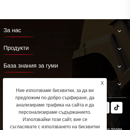
За нас
Продукти
База знания за гуми
Свържете се с нас
X
Ние използваме бисквитки, за да ви
предложим по-добро сърфиране, да
анализираме трафика на сайта и да
персонализираме съдържанието.
Използвайки този сайт, вие се
съгласявате с използването на бисквитки
Авторско право © 2025 JABIL Rubber Co., Ltd. Всички права