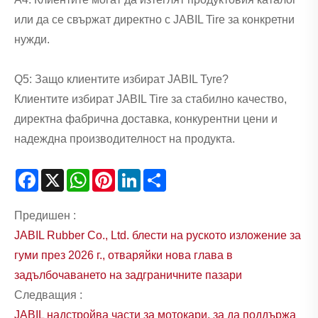
или да се свържат директно с JABIL Tire за конкретни
нужди.
Q5: Защо клиентите избират JABIL Tyre?
Клиентите избират JABIL Tire за стабилно качество,
директна фабрична доставка, конкурентни цени и
надеждна производителност на продукта.
Facebook
X
WhatsApp
Pinterest
LinkedIn
Share
Предишен :
JABIL Rubber Co., Ltd. блести на руското изложение за
гуми през 2026 г., отваряйки нова глава в
задълбочаването на задграничните пазари
Следващия :
JABIL надстройва части за мотокари, за да поддържа