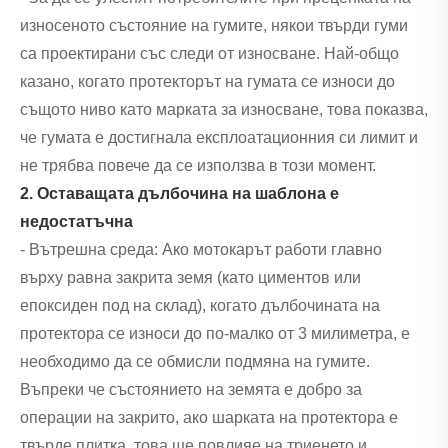
износеното състояние на гумите, някои твърди гуми
са проектирани със следи от износване. Най-общо
казано, когато протекторът на гумата се износи до
същото ниво като марката за износване, това показва,
че гумата е достигнала експлоатационния си лимит и
не трябва повече да се използва в този момент.
2. Оставащата дълбочина на шаблона е
недостатъчна
- Вътрешна среда: Ако мотокарът работи главно
върху равна закрита земя (като циментов или
епоксиден под на склад), когато дълбочината на
протектора се износи до по-малко от 3 милиметра, е
необходимо да се обмисли подмяна на гумите.
Въпреки че състоянието на земята е добро за
операции на закрито, ако шарката на протектора е
твърде плитка, това ще повлияе на триенето и