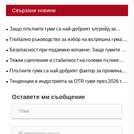
Свързани новини
Защо плътните гуми са най-добрият ъпгрейд за
тежки работни процеси?
Глобално ръководство за избор на вътрешна гума:
Популярни размери и базирани на сценарии
Безопасност при подземно копаене: Защо гумите от
приложения за естествен срещу бутилов каучук
серия L-5S са от решаващо значение за елиминиране
Тежки сцепления и стабилност на големи пътеки:
на скъпо струващия престой на LHD
Тенденции в търсенето на гумени гуми за ричтрак и
Плътните гуми са най-добрият фактор за промяна
оперативно ръководство
на играта при тежки операции?
Тенденции в индустрията за OTR гуми през 2026 г.:
производителност, устойчивост и иновации в услугите
Оставете ми съобщение