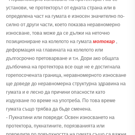
установи, че протекторът от едната страна или в
определена част на гумата е износен значително по-
силно от други части, което показва неравномерно
износване, това може да се дължи на неточно
позициониране на колелото на гумата
мотокар
,
деформация на главината на колелото или
дългосрочно претоварване и т.н. Дори ако общата
дълбочина на протектора все още не е достигнала
горепосочената граница, неравномерното износване
ще доведе до неравномерна структурна здравина на
гумата и е лесно да причини опасности като
издухване по време на употреба. По това време
гумата също трябва да бъде сменена.
- Пукнатини или повреди: Освен износването на
протектора, пукнатините, порязванията или
повредите по повърхността на гумата също са важни