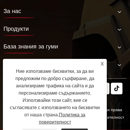
За нас
Продукти
База знания за гуми
Свържете се с нас
X
Ние използваме бисквитки, за да ви
предложим по-добро сърфиране, да
анализираме трафика на сайта и да
персонализираме съдържанието.
Използвайки този сайт, вие се
съгласявате с използването на бисквитки
Авторско право © 2025 JABIL Rubber Co., Ltd. Всички права
от наша страна.
Политика за
запазени.
Links
Sitemap
RSS
XML
Политика за поверителност
поверителност