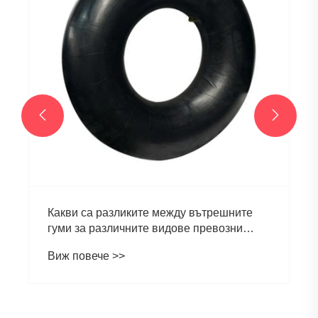
Инфраструктурата и 
Виж повече >>
стимулират растежа


ите между вътрешните
ите видове превозни