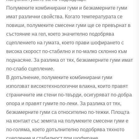
Полумеките комбинирани гуми и безкамерните гуми
имат различни свойства. Когато температурата се
повиши, полумеките смесени гуми ще се превърнат в
състояние на гел, което значително подобрява
сцеплението на гумата, което прави шофирането с
висока скорост по-стабилно и по-малко склонно към
поднасяне. За разлика от тях, безкамерните гуми имат
по-слабо сцепление.
В допълнение, полумеките комбинирани гуми
използват високотехнологични влакна, които правят
страничните им стени по-твърди, осигуряват по-добра
опора и правят гумите по-леки. За разлика от тях,
безкамерните гуми са относително по-тежки. Площта
на контакт със земята на полумеките смесени гуми е
по-голяма, което допълнително подобрява тяхното
сцепление и стабилност при шофиране.