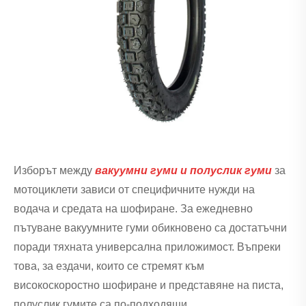
Изборът между
вакуумни гуми и полуслик гуми
за
мотоциклети зависи от специфичните нужди на
водача и средата на шофиране. За ежедневно
пътуване вакуумните гуми обикновено са достатъчни
поради тяхната универсална приложимост. Въпреки
това, за ездачи, които се стремят към
високоскоростно шофиране и представяне на писта,
полуслик гумите са по-подходящи.