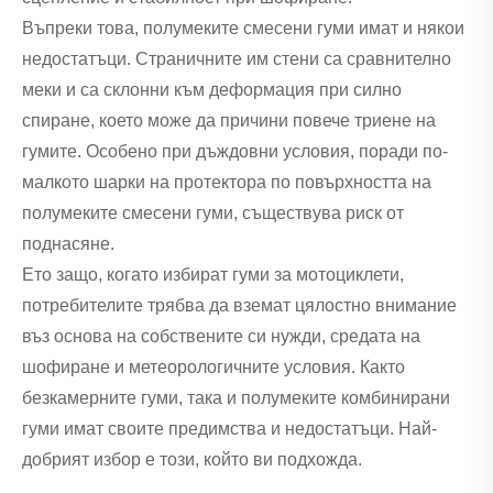
Въпреки това, полумеките смесени гуми имат и някои
недостатъци. Страничните им стени са сравнително
меки и са склонни към деформация при силно
спиране, което може да причини повече триене на
гумите. Особено при дъждовни условия, поради по-
малкото шарки на протектора по повърхността на
полумеките смесени гуми, съществува риск от
поднасяне.
Ето защо, когато избират гуми за мотоциклети,
потребителите трябва да вземат цялостно внимание
въз основа на собствените си нужди, средата на
шофиране и метеорологичните условия. Както
безкамерните гуми, така и полумеките комбинирани
гуми имат своите предимства и недостатъци. Най-
добрият избор е този, който ви подхожда.