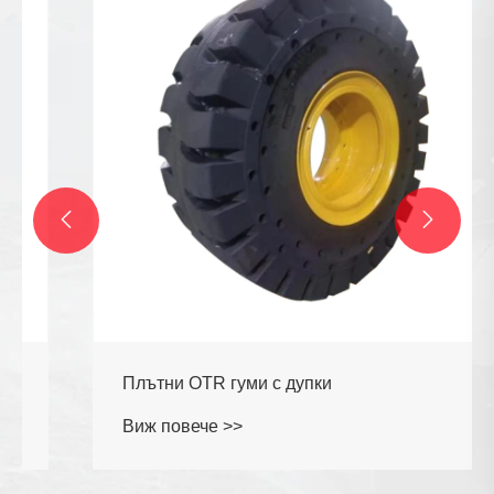


Плътни OTR гуми с дупки
Виж повече >>