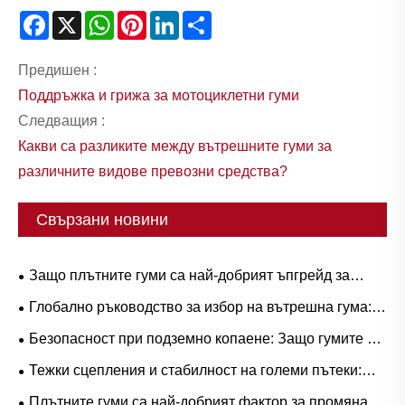
Facebook
X
WhatsApp
Pinterest
LinkedIn
Share
Предишен :
Поддръжка и грижа за мотоциклетни гуми
Следващия :
Какви са разликите между вътрешните гуми за
различните видове превозни средства?
Свързани новини
Защо плътните гуми са най-добрият ъпгрейд за
тежки работни процеси?
Глобално ръководство за избор на вътрешна гума:
Популярни размери и базирани на сценарии
Безопасност при подземно копаене: Защо гумите от
приложения за естествен срещу бутилов каучук
серия L-5S са от решаващо значение за елиминиране
Тежки сцепления и стабилност на големи пътеки:
на скъпо струващия престой на LHD
Тенденции в търсенето на гумени гуми за ричтрак и
Плътните гуми са най-добрият фактор за промяна