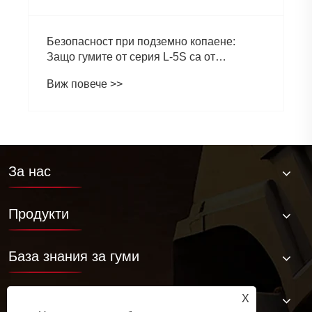
Безопасност при подземно копаене:
Защо гумите от серия L-5S са от
решаващо значение за елиминиране на
Виж повече >>
скъпо струващия престой на LHD
За нас
Продукти
База знания за гуми
Свържете се с нас
X