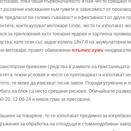
Мотокари, това беше първоначалното и най-често срещано 
т различни изисквания към гумите в зависимост от производ
de предлагат по-голяма гъвкавост и ефективност от други п
ентите, които купуват мотокари Linde, често ги използват ч
ася за приложения като товарни ярдове и хартиена промиш
дства, като тези със задни колела 18x7-8 на акумулаторни мо
ни мотокари, правят обикновени
плътни гуми
неадеквате
Транспортни превозни средства в рамките на пристанищата 
отят в тежки условия и често се претоварват и използват н
тото, те може да изискват тесни завои. Поради усукване и 
убата на блок са често срещани рискове. Обичайните размери 
00-20, 12.00-24 и някои гуми за пресоване.
Машини за товарене, те се използват предимно за изгребван
ръжения за обработка на отпадъци и стоманодобивни заводи