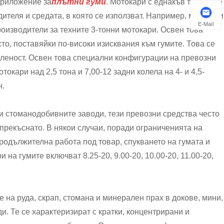
приложение за
плътни гуми
. Мотокари с еднакъв тонаж ще
ителя и средата, в която се използват. Например, мотокари
E-Mail
роизводители за техните 3-тонни мотокари. Освен това
есто, поставяйки по-високи изисквания към гумите. Това се
леност. Освен това специални конфигурации на превозни
токари над 2,5 тона и 7,00-12 задни колела на 4- и 4,5-
н.
и стоманодобивните заводи, тези превозни средства често
епрекъснато. В някои случаи, поради ограниченията на
продължителна работа под товар, спукването на гумата и
на гумите включват 8.25-20, 9.00-20, 10.00-20, 11.00-20,
е на руда, скрап, стомана и минерален прах в докове, мини,
. Те се характеризират с кратки, концентрирани и