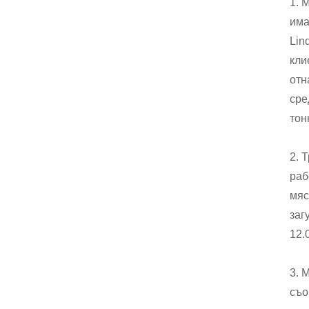
1. 
има
Lin
кли
отн
сре
тон
2. 
раб
мяс
заг
12.
3. 
съо