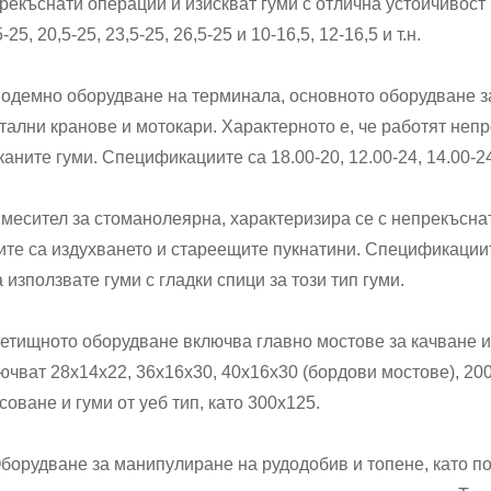
рекъснати операции и изискват гуми с отлична устойчивост
-25, 20,5-25, 23,5-25, 26,5-25 и 10-16,5, 12-16,5 и т.н.
Подемно оборудване на терминала, основното оборудване за
тални кранове и мотокари. Характерното е, че работят неп
каните гуми. Спецификациите са 18.00-20, 12.00-24, 14.00-24 
Смесител за стоманолеярна, характеризира се с непрекъсна
ите са издухването и стареещите пукнатини. Спецификациите 
а използвате гуми с гладки спици за този тип гуми.
Летищното оборудване включва главно мостове за качване 
ючват 28x14x22, 36x16x30, 40x16x30 (бордови мостове), 200-8
соване и гуми от уеб тип, като 300x125.
Оборудване за манипулиране на рудодобив и топене, като 