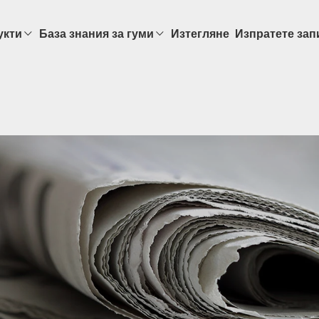
укти
База знания за гуми
Изтегляне
Изпратете зап