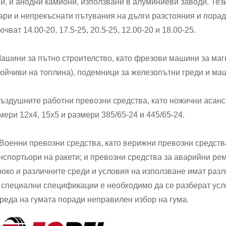
и, и анодни камиони, използвани в алуминиеви заводи. Тез
ари и непрекъснати пътувания на дълги разстояния и порад
ючват 14.00-20, 17.5-25, 20.5-25, 12.00-20 и 18.00-25.
Машини за пътно строителство, като фрезови машини за маги
тойчиви на топлина), подемници за железопътни греди и маш
Въздушните работни превозни средства, като ножични асанс
мери 12x4, 15x5 и размери 385/65-24 и 445/65-24.
 Военни превозни средства, като верижни превозни средств
нспортьори на ракети; и превозни средства за аварийни рем
око и различните среди и условия на използване имат разл
 специални спецификации е необходимо да се разберат усло
реда на гумата поради неправилен избор на гума.