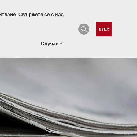
итване
Свържете се с нас
език
Случаи