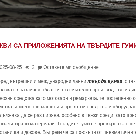
КВИ СА ПРИЛОЖЕНИЯТА НА ТВЪРДИТЕ ГУМ
025-08-25
2
Оставете ми съобщение
ред вътрешни и международни данни,
твърда гума
s
, с т
олзват в различни области, включително производство и д
возни средства като мотокари и ремаркета, те постепенно 
дства, инженерни машини и превозни средства и оборудван
дължава да се разширява, особено в тежки среди, като при
циализирани материали. Твърдите гуми се превърнаха в не
станища и докове. Въпреки че са по-скъпи от пневматичнит