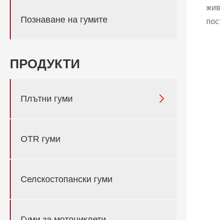
жив
Познаване на гумите
пос
ПРОДУКТИ

Плътни гуми
OTR гуми
Селскостопански гуми
Гуми за мотоциклети