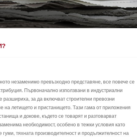
И?
яхното незаменимо превъзходно представяне, все повече се
истрибуция. Първоначално използвани в индустриални
се разшириха, за да включват строителни превозни
е на летището и пристанището. Тази гама от приложения
станища и докове, където се товарят и разтоварват
заменима необходимост, особено в тежки условия като
е гуми, тяхната производителност и продължителност на