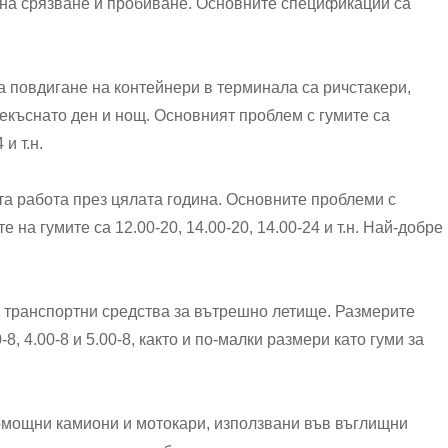
 на срязване и пробиване. Основните спецификации са
 повдигане на контейнери в терминала са ричстакери,
рекъснато ден и нощ. Основният проблем с гумите са
и т.н.
та работа през цялата година. Основните проблеми с
на гумите са 12.00-20, 14.00-20, 14.00-24 и т.н. Най-добре
и транспортни средства за вътрешно летище. Размерите
, 4.00-8 и 5.00-8, както и по-малки размери като гуми за
помощни камиони и мотокари, използвани във въглищни