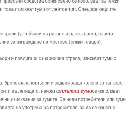
и превозни средства обикновено се използват за тежки
и това изискват гуми от лентов тип. Спецификациите
страли (устойчиви на рязане и разкъсване), павета
ини за изграждане на мостове (тежки товари).
ьори и повдигачи с шарнирна стрела, изискват гуми с
а, бронетранспортьори и задвижващи колела за танкове;
онти на летището. накратко
плътни гуми
се използват
ични изисквания за гумите. За нови потребители или гуми
вията на употреба на потребителя, за да се избегне