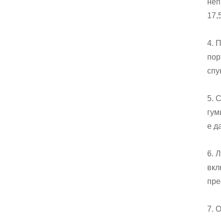
неп
17,5
4. 
пор
спу
5. 
гум
е д
6. 
вкл
пре
7. 