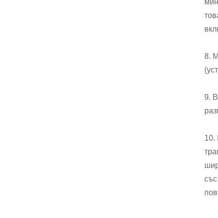
мин
тов
вкл
8. 
(ус
9. 
раз
10.
тра
шир
със
пов