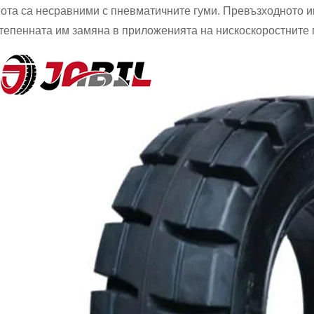
ота са несравними с пневматичните гуми. Превъзходното 
тепенната им замяна в приложенията на нискоскоростните 