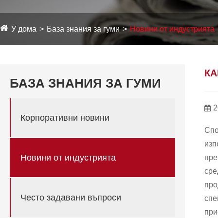
У дома
База знания за гуми
Новини от индустрията
КА
БАЗА ЗНАНИЯ ЗА ГУМИ
2
Корпоративни новини
Спо
изп
Новини от индустрията
пре
сре
про
Често задавани въпроси
спе
при