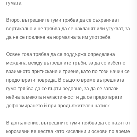
гумата.
Второ, вътрешните гуми трябва да се съхраняват
вертикално и не трябва да се накланят или усукват, за
да не се повлияе на нормалната им употреба.
Освен това трябва да се поддържа определена
междина между вътрешните тръби, за да се избегне
взаимното притискане и триене, като по този начин се
предотврати повреда. В същото време вътрешната
гума трябва да се върти редовно, за да се запази
нейната мекота и еластичност и да се предотврати
деформирането й при продължителен натиск.
В допълнение, вътрешните гуми трябва да се пазят от
корозивни вещества като киселини и основи по време