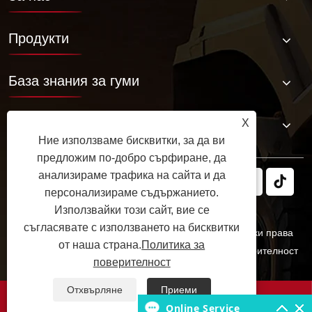
Продукти
База знания за гуми
Свържете се с нас
X
Ние използваме бисквитки, за да ви
предложим по-добро сърфиране, да
анализираме трафика на сайта и да
персонализираме съдържанието.
Използвайки този сайт, вие се
съгласявате с използването на бисквитки
Авторско право © 2025 JABIL Rubber Co., Ltd. Всички права
от наша страна.
Политика за
запазени.
Links
Sitemap
RSS
XML
Политика за поверителност
поверителност
Отхвърляне
Приеми




Online Service