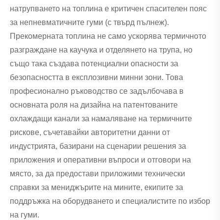
натрупването на топлина е критичен спасителен пояс
за непневматичните гуми (с твърд пълнеж).
Прекомерната топлина не само ускорява термичното
разграждане на каучука и отделянето на трупа, но
също така създава потенциални опасности за
безопасността в експлозивни минни зони. Това
професионално ръководство се задълбочава в
основната роля на дизайна на патентованите
охлаждащи канали за намаляване на термичните
рискове, съчетавайки авторитетни данни от
индустрията, базирани на сценарии решения за
приложения и оперативни въпроси и отговори на
място, за да предостави приложими технически
справки за мениджърите на мините, екипите за
поддръжка на оборудването и специалистите по избор
на гуми.