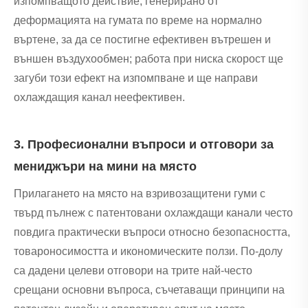
изпомпващото действие, генерирано от
деформацията на гумата по време на нормално
въртене, за да се постигне ефективен вътрешен и
външен въздухообмен; работа при ниска скорост ще
загуби този ефект на изпомпване и ще направи
охлаждащия канал неефективен.
3. Професионални въпроси и отговори за
мениджъри на мини на място
Прилагането на място на взривозащитени гуми с
твърд пълнеж с патентовани охлаждащи канали често
повдига практически въпроси относно безопасността,
товароносимостта и икономическите ползи. По-долу
са дадени целеви отговори на трите най-често
срещани основни въпроса, съчетаващи принципи на