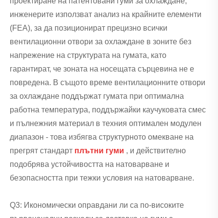
проектиране на патентовани гуми за охлаждане,
инженерите използват анализ на крайните елементи
(FEA), за да позиционират прецизно всички
вентилационни отвори за охлаждане в зоните без
напрежение на структурата на гумата, като
гарантират, че зоната на носещата сърцевина не е
повредена. В същото време вентилационните отвори
за охлаждане поддържат гумата при оптимална
работна температура, поддържайки каучуковата смес
и пълнежния материал в техния оптимален модулен
диапазон - това избягва структурното омекване на
прегрят стандарт
плътни гуми
, и действително
подобрява устойчивостта на натоварване и
безопасността при тежки условия на натоварване.
Q3: Икономически оправдани ли са по-високите