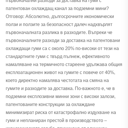
първоначални разходи за доставка на гуми с
патентован охлаждащ канал за подземни мини?
Отговор: Абсолютно, дългосрочните икономически
ползи и ползите за безопасност далеч надхвърлят
първоначалната разлика в разходите. Въпреки че
първоначалните разходи за доставка на патентовани
охлаждащи гуми са с около 20% по-високи от тези на
стандартните гуми с твърд пълнеж, ефективното
намаляване на термичното стареене удължава общия
експлоатационен живот на гумите с повече от 40%,
което директно намалява честотата на смяна на
гумите и разходите за доставка. По-важното е, че в
подземни експлозивни минни зони с високи залози,
патентованите конструкции за охлаждане
минимизират риска от катастрофално издухване на
гуми и непланиран престой в производството –