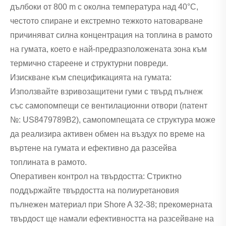
дълбоки от 800 m с околна температура над 40°C,
честото спиране и екстремно тежкото натоварване
причиняват силна концентрация на топлина в рамото
на гумата, което е най-предразположената зона към
термично стареене и структурни повреди.
Изискване към спецификацията на гумата:
Използвайте взривозащитени гуми с твърд пълнеж
със самопомпещи се вентилационни отвори (патент
№: US8479789B2), самопомпещата се структура може
да реализира активен обмен на въздух по време на
въртене на гумата и ефективно да разсейва
топлината в рамото.
Оперативен контрол на твърдостта: Стриктно
поддържайте твърдостта на полиуретановия
пълнежен материал при Shore A 32-38; прекомерната
твърдост ще намали ефективността на разсейване на