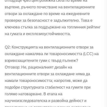
отпадъци чрез центробежна сила по време на
въртене, ръчното почистване на вентилационните
отвори за охлаждане по време на ежедневните
проверки за безопасност е задължително. Това е
ключова стъпка за поддържане на топлинния рейтинг
на гумата и експлозиоустойчивостта.
Q2: Конструкцията на вентилационните отвори за
охлаждане намалява ли товароносимостта (LCC) на
взривозащитените гуми с твърд пълнеж?
Отговор: Не, рационалният дизайн на
вентилационните отвори за охлаждане няма да
намали товароносимостта; напротив, може да
подобри структурната стабилност на гумите при
голямо натоварване. В етапа на
научноизследователска и развойна дейност и