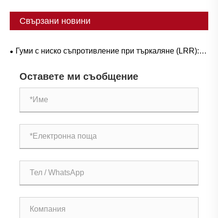
Свързани новини
Гуми с ниско съпротивление при търкаляне (LRR):
„Невидимият код“ за разширяване на обхвата на
Оставете ми съобщение
електрокарите