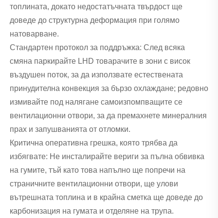
топлината, докато недостатъчната твърдост ще
доведе до структурна деформация при голямо
натоварване.
Стандартен протокол за поддръжка: След всяка
смяна паркирайте LHD товарачите в зони с висок
въздушен поток, за да използвате естествената
принудителна конвекция за бързо охлаждане; редовно
измивайте под налягане самоизпомпващите се
вентилационни отвори, за да премахнете минералния
прах и запушванията от отломки.
Критична оперативна грешка, която трябва да
избягвате: Не инсталирайте вериги за пълна обвивка
на гумите, тъй като това напълно ще попречи на
страничните вентилационни отвори, ще улови
вътрешната топлина и в крайна сметка ще доведе до
карбонизация на гумата и отделяне на трупа.