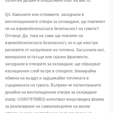
патентен дизайн и оперативен опит на място.
Q1: Камъните или отломките, заседнали в
вентилационните отвори за охлаждане, ще повлияят
ли на взривобезопасната безопасност на гумите?
Отговор: Да, това не само ще повлияе на
взривобезопасната безопасност, но и ще изостри
рисковете от натрупване на топлина. Засъхнала кал,
минерални остатъци или скални фрагменти,
заседнали в отворите за охлаждане, ще образуват
изолационен слой вътре в отворите, блокирайки
обмена на въздух и задържайки топлината в
сърцевината на гумата. Въпреки че патентованите
дизайни на вентилационни отвори за охлаждане
(напр. US8479789B2) използват конусовидна форма
за реализиране на самоизхвърляне на малки