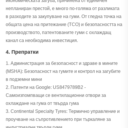
икономическата загуба, причинена от единичен
непланиран престой, е много по-голяма от разликата
в разходите за закупуване на гуми. От гледна точка на
общата цена на притежание (TCO) и безопасността на
производството, патентованите гуми с охлаждащ
канал са необходима инвестиция.
4. Препратки
1. Администрация за безопасност и здраве в мините
(MSHA): Безопасност на гумите и контрол на загубите
в подземни мини
2. Патенти на Google: US8479789B2 -
Самоизпомпващи се вентилационни отвори за
охлаждане на гума от твърда гума
3. Continental Specialty Tyres: Термично управление и
проучване на съпротивлението при търкаляне за
индустриални твърди гуми