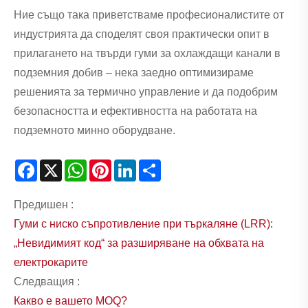
Ние също така приветстваме професионалистите от
индустрията да споделят своя практически опит в
прилагането на твърди гуми за охлаждащи канали в
подземния добив – нека заедно оптимизираме
решенията за термично управление и да подобрим
безопасността и ефективността на работата на
подземното минно оборудване.
Facebook
X
WhatsApp
Pinterest
LinkedIn
Share
Предишен :
Гуми с ниско съпротивление при търкаляне (LRR):
„Невидимият код“ за разширяване на обхвата на
електрокарите
Следващия :
Какво е вашето MOQ?