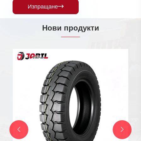
Изпращане

Нови продукти
Гуми за пясък
Виж повече >>

