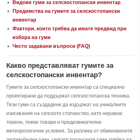
Видове гуми за селскостопански инвентар
Предимства на гумите за селскостопански
инвентар
Фактори, които трябва да имате предвид при
избора на гуми
Често задавани въпроси (FAQ)
Какво представляват гумите за
селскостопански инвентар?
Гумите за селскостопански инвентар са специално
проектирани да поддържат селскостопанска техника.
Тези гуми са създадени да издържат на уникалните
изисквания на селското стопанство, като неравни
терени, тежки товари и предизвикателни
метеорологични условия. За разлика от обикновените
автомобилни гуми, селскостопанските гуми трябва да