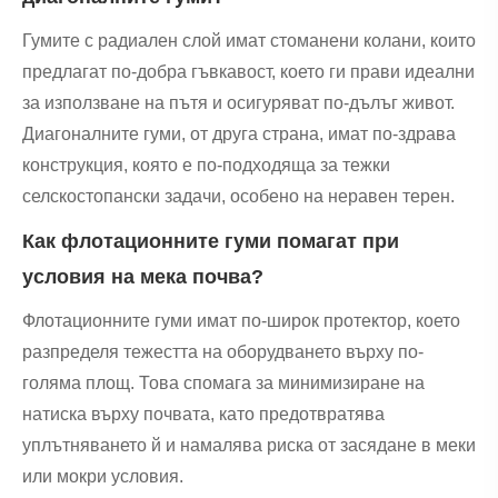
Гумите с радиален слой имат стоманени колани, които
предлагат по-добра гъвкавост, което ги прави идеални
за използване на пътя и осигуряват по-дълъг живот.
Диагоналните гуми, от друга страна, имат по-здрава
конструкция, която е по-подходяща за тежки
селскостопански задачи, особено на неравен терен.
Как флотационните гуми помагат при
условия на мека почва?
Флотационните гуми имат по-широк протектор, което
разпределя тежестта на оборудването върху по-
голяма площ. Това спомага за минимизиране на
натиска върху почвата, като предотвратява
уплътняването й и намалява риска от засядане в меки
или мокри условия.