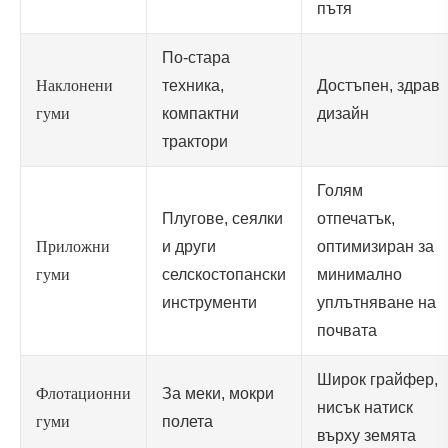
пътя
По-стара
Наклонени
техника,
Достъпен, здрав
гуми
компактни
дизайн
трактори
Голям
Плугове, сеялки
отпечатък,
Приложни
и други
оптимизиран за
гуми
селскостопански
минимално
инструменти
уплътняване на
почвата
Широк грайфер,
Флотационни
За меки, мокри
нисък натиск
гуми
полета
върху земята