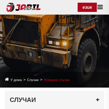
език
У дома
Случаи
Успешни случаи
СЛУЧАИ