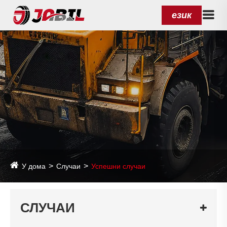
език
У дома
Случаи
Успешни случаи
СЛУЧАИ